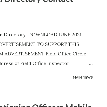
ion Directory DOWNLOAD JUNE 2021
ADVERTISEMENT TO SUPPORT THIS
ADVERTISEMENT Field Office Circle
ress of Field Office Inspector
45757882) 19C, Siddhivinayak
MAIN NEWS
l, Savedi,,Ahmednagar - 414003
A H. Y. METKAR (9730155370) Civil Line,
LA H. Y. METKAR (9730155370)