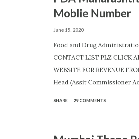
Moblie Number
June 15, 2020
Food and Drug Administrat
CONTACT LIST PLZ CLICK 
WEBSITE FOR REVENUE FROM 
Head (Assit Commissioner Add
AHMEDNAGAR A.T. RATHOD (70
SHARE
29 COMMENTS
Colony,,Near Auxillium Schoo
J.H.SHAIKH (9158424524) AKOL
Akashwani Road, ,Akola ,AKO