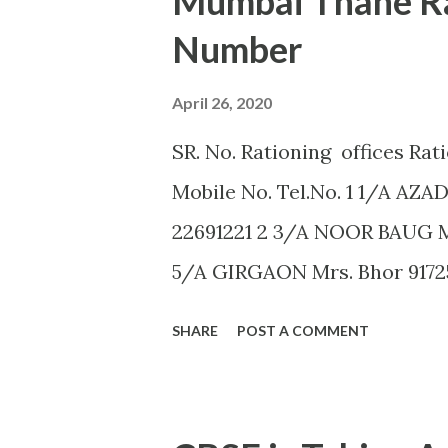
Mumbai Thane Ra
AMARAVATI U.B.GHAROTE (9595
Number
Commissioner,Jawade Compo
C. K. DANGE (9422844477) A
April 26, 2020
Office of the Joint Commissio
SR. No. Rationing offices Rat
Aurangpura,Aurangabad R. M
Mobile No. Tel.No. 1 1/A AZ
2 ...
22691221 2 3/A NOOR BAUG M
5/A GIRGAON Mrs. Bhor 9172
R.N.Kamble 8108412039 2388
SHARE
POST A COMMENT
9619314083 23877222 6 11/A 
23521403 7 13/A MAZGAON Mr
15/A KALACHOWKI Mr. S.G.Tap