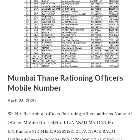
Commissioner,Jawade Compound, Near Bus
Stand,Amrawati-444 601 C. K. DANGE (9422844477)
AURANGABAD S. S. KALE (9987236658) Office of the Joint
Commissioner,,2nd floor, Nath Super Market,
Aurangpura,Aurangabad R. M. BAJAJ (9422496941)
AURANGABAD Zone 2 ...
Mumbai Thane Rationing Officers
Mobile Number
April 26, 2020
SR. No. Rationing offices Rationing office address Name of
Officer Mobile No. Tel.No. 1 1/A AZAD MAIDAN Mr.
R.N.Kamble 8108412039 22691221 2 3/A NOOR BAUG
Mr.Vinod Gursale 9869224589 23701909 3 5/A GIRGAON