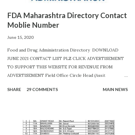
FDA Maharashtra Directory Contact
Moblie Number
June 15, 2020
Food and Drug Administration Directory DOWNLOAD
JUNE 2021 CONTACT LIST PLZ CLICK ADVERTISEMENT
TO SUPPORT THIS WEBSITE FOR REVENUE FROM
ADVERTISEMENT Field Office Circle Head (Assit
Commissioner Address of Field Office Inspector
SHARE
29 COMMENTS
MAIN NEWS
AHMEDNAGAR A.T. RATHOD (7045757882) 19C,
Siddhivinayak Colony,,Near Auxillium School,
Savedi,,Ahmednagar - 414003 J.H.SHAIKH (9158424524)
AKOLA H. Y. METKAR (9730155370) Civil Line, Akashwani
Road, ,Akola ,AKOLA H. Y. METKAR (9730155370)
AMARAVATI U.B.GHAROTE (9595829895) Office of the Joint