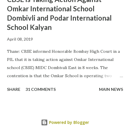
Omkar International School
Dombivli and Podar International
School Kalyan
April 08, 2019
Thane: CBSE informed Honorable Bombay High Court in a
PIL that it is taking action against Omkar International
school (CBSE) MIDC Dombivali East in 8 weeks. The
contention is that the Omkar School is operating two
other board schools in CBSE premises. As per CBSE
SHARE
31 COMMENTS
MAIN NEWS
affiliation norms no other board school can operate in
CBSE premises. As per petitioner the 2 schools from other
board ie ICSE and CIE are illegal school and it will attract
penalty Rs 10000 per day. The state has not conducted
Powered by Blogger
investigation till date. The Podar International school is