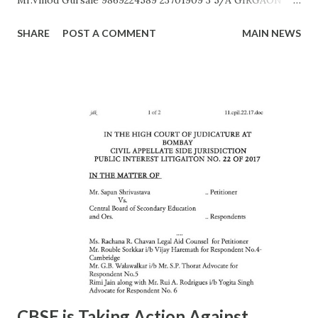
Mrs. Bhor 9172560011 23823568 4 6/A CIPITANK Mr.
SHARE
POST A COMMENT
MAIN NEWS
R.N.Kamble 8108412039 23885782 5 9/A GRANT ROAD Mr.
Rajesh Raut 9619314083 23877222 6 11/A MAHALAXMI Mr.
Gavali 9372453158 23521403 7 13/A MAZGAON Mr.Vinod
Gursale 9869224589 23743976 8 15/A KALACHOWKI Mr.
S.G.Tapal 9867799425 24157568 9 16/A SHINDEWADI Mr.
M.S. Dhawle 9967244987 24127714 10 17/A DHARAVI Mr.
Pradeep Gaikwad 9892801180 24075209 11 18/A DADAR Mr.
Ashok Kalangde 8450925133 24386566 12 19/A SHIVAJIPARK
Mr. Vinayak Nikam 9867798142 24453336 13 20/A JAMBORI
MAIDAN Mr.S.R.Koli 9323359323 24935052 14 21/A JAMBORI
MAIDAN Mr. S.M. kokre 9967465481 24935054 15 22/D
BANDRA (W) Mr. Raju Gaikwad 9324361007 26423961 16
23/D SANTACRUZ Mr.Manohar Tandale (ARO) 9594450505
26123617 17 24/D...
CBSE is Taking Action Against