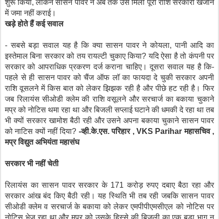
शुरू किया, लेकिन सासन पावर ने अब तक उसे मिली पूरी राशि सरकारी खजाने
में जमा नहीं कराई।
खड़े होते हैं कई सवाल
- सबसे बड़ा सवाल यह है कि क्या सासन पावर ने कोयला, पानी आदि का
इस्तेमाल बिना सरकार को तय रायल्टी चुकाए किया? यदि ऐसा है तो कंपनी पर
सरकार को आपराधिक प्रकरण दर्ज कराना चाहिए। दूसरा सवाल यह है कि-
पहले से ही सासन पावर को चैंज ऑफ लॉ का फायदा दे चुकी सरकार अपनी
राशि वूसलने में किस बात को लेकर झिझक रही है और पीछे हट रही है। फिर
जब रिलायंस सीओडी क्लेम की राशि वसूलने और सरचार्ज का बकाया चुकाने
मप्र को नोटिस थमा रहा था और बिजली सप्लाई घटाने की धमकी दे रहा था तब
भी क्यों सरकार खामोश बैठी रही और उसने अपना बकाया चुकाने सासन पावर
को नाटिस क्यों नहीं दिया?
-व्ही.के.एस. परिहार , VKS Parihar महासचिव ,
मप्र विद्युत अभियंता महासंघ
सरकार भी नहीं चेती
रिलायंस का सासन पावर सरकार के 171 करोड़ रुपए दबाए बैठा रहा और
सरकार आंख बंद किए बैठी रही। यह स्थिति भी तब रही जबकि सासन पावर
सीओडी क्लेम व सरचार्ज के बकाया को लेकर एमपीपीएमसीएल को नोटिस पर
नोटिस भेज रहा था और मप्र को उसके हिस्से की बिजली का एक बड़ा भाग न