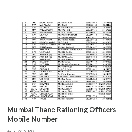
Siddhivinayak Colony,,Near Auxillium School,
Savedi,,Ahmednagar - 414003 J.H.SHAIKH (9158424524)
AKOLA H. Y. METKAR (9730155370) Civil Line, Akashwani
Road, ,Akola ,AKOLA H. Y. METKAR (9730155370)
AMARAVATI U.B.GHAROTE (9595829895) Office of the Joint
Commissioner,Jawade Compound, Near Bus
Stand,Amrawati-444 601 C. K. DANGE (9422844477)
AURANGABAD S. S. KALE (9987236658) Office of the Joint
Commissioner,,2nd floor, Nath Super Market,
Aurangpura,Aurangabad R. M. BAJAJ (9422496941)
AURANGABAD Zone 2 ...
Mumbai Thane Rationing Officers
Mobile Number
April 26, 2020