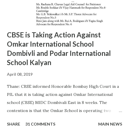
MAIDAN Mr. S.M. kokre 9967465481 24935054 15 22/D
BANDRA (W) Mr. Raju Gaikwad 9324361007 26423961 16
23/D SANTACRUZ Mr.Manohar Tandale (ARO) 9594450505
26123617 17 24/D...
CBSE is Taking Action Against
Omkar International School
Dombivli and Podar International
School Kalyan
April 08, 2019
Thane: CBSE informed Honorable Bombay High Court in a
PIL that it is taking action against Omkar International
school (CBSE) MIDC Dombivali East in 8 weeks. The
contention is that the Omkar School is operating two
other board schools in CBSE premises. As per CBSE
SHARE
31 COMMENTS
MAIN NEWS
affiliation norms no other board school can operate in