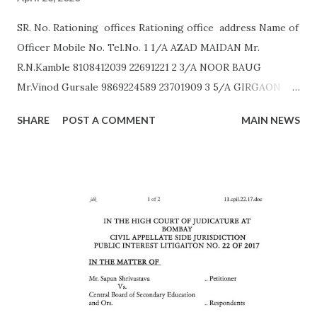
SR. No. Rationing offices Rationing office address Name of
Officer Mobile No. Tel.No. 1 1/A AZAD MAIDAN Mr.
R.N.Kamble 8108412039 22691221 2 3/A NOOR BAUG
Mr.Vinod Gursale 9869224589 23701909 3 5/A GIRGAON
Mrs. Bhor 9172560011 23823568 4 6/A CIPITANK Mr.
SHARE
POST A COMMENT
MAIN NEWS
R.N.Kamble 8108412039 23885782 5 9/A GRANT ROAD Mr.
Rajesh Raut 9619314083 23877222 6 11/A MAHALAXMI Mr.
Gavali 9372453158 23521403 7 13/A MAZGAON Mr.Vinod
Gursale 9869224589 23743976 8 15/A KALACHOWKI Mr.
S.G.Tapal 9867799425 24157568 9 16/A SHINDEWADI Mr.
M.S. Dhawle 9967244987 24127714 10 17/A DHARAVI Mr.
Pradeep Gaikwad 9892801180 24075209 11 18/A DADAR Mr.
Ashok Kalangde 8450925133 24386566 12 19/A SHIVAJIPARK
Mr. Vinayak Nikam 9867798142 24453336 13 20/A JAMBORI
MAIDAN Mr.S.R.Koli 9323359323 24935052 14 21/A JAMBORI