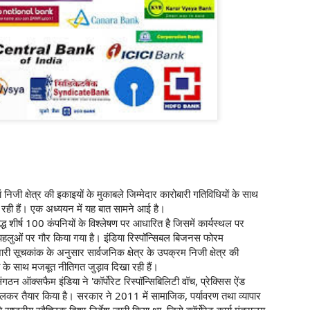
SEBI and people trust that SEBI is their 
are getting cheated in the name of SEB
says that our schemes are not approve
management company take trusty approv
file papers with SEBI but not take final 
written NOC or approval.
In RTI reply SEBI said that we neither a
mutual fund schemes. But SEBI promote
advertisement without approval.
ां निजी क्षेत्र की इकाइयों के मुकाबले जिम्मेदार कारोबारी गतिविधियों के साथ
 रही हैं। एक अध्ययन में यह बात सामने आई है।
्ध शीर्ष 100 कंपनियों के विश्लेषण पर आधारित है जिसमें कार्यस्थल पर
च पहलुओं पर गौर किया गया है। इंडिया रिस्पॉन्सिबल बिजनस फोरम
 सूचकांक के अनुसार सार्वजनिक क्षेत्र के उपक्रम निजी क्षेत्र की
ी के साथ मजबूत नीतिगत जुड़ाव दिखा रही हैं।
ठन ऑक्सफैम इंडिया ने 'कॉर्पोरेट रिस्पॉन्सिबिलिटी वॉच, प्रेक्सिस ऐंड
 मिलकर तैयार किया है। सरकार ने 2011 में सामाजिक, पर्यावरण तथा व्यापार
 राष्ट्रीय स्वैच्छिक दिशा-निर्देश जारी किया था, जिसे कॉर्पोरेट कार्य मंत्रालय