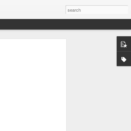
emes Not
I-RTI
any companies mutual fund
emi growth , sector
tal AUM of all mutual funds
und as it is regulated by