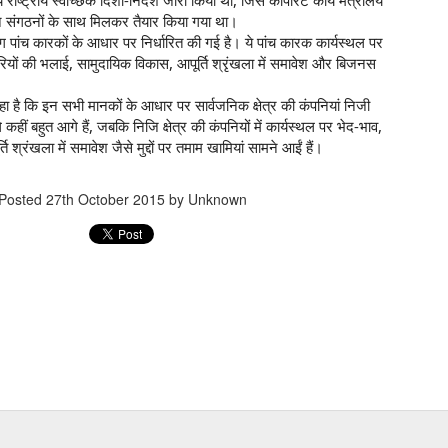
न संगठनों के साथ मिलकर तैयार किया गया था।
किंग पांच कारकों के आधार पर निर्धारित की गई है। ये पांच कारक कार्यस्थल पर
ारियों की भलाई, सामुदायिक विकास, आपूर्ति श्रृंखला में समावेश और बिजनस
ा है कि इन सभी मानकों के आधार पर सार्वजनिक क्षेत्र की कंपनियां निजी
ले कहीं बहुत आगे हैं, जबकि निजि क्षेत्र की कंपनियों में कार्यस्थल पर भेद-भाव,
Coca cola से जले बर्तन
HPCL LPG Complaint
JUL
APR
श्रंखला में समावेश जैसे मुद्दों पर तमाम खामियां सामने आईं हैं।
23
20
साफ करे.......
Incharge Region wise
https://youtube.com/shorts/80fbL
PUBLIC CAN CALL FOR
XvFJyU?si=MLgvTkk0Oh8TzwXK
COMPLAINT ON CELL/MOBILE
Posted
27th October 2015
by Unknown
NUMBER
Hindustan Petroleum LPG Officers
contact Number
MUMBAI CMM MM JMFC ALL COURTS VC LINKS
EP
26
https://cmmmumbai.dcourts.gov.in/mr/%E0%A4%86%E0%A4%A
E%E0%A4%9A%E0%A5%8D%E0%A4%AF%E0%A4%BE%E0
A4%B6%E0%A5%80-
E0%A4%B8%E0%A4%82%E0%A4%AA%E0%A4%B0%E0%A5%8
%E0%A4%95-
E0%A4%B8%E0%A4%BE%E0%A4%A7%E0%A4%BE/: Source